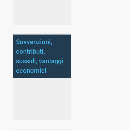
Sovvenzioni,
contributi,
sussidi, vantaggi
economici