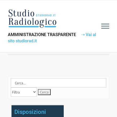
Salta
al
contenuto
AMMINISTRAZIONE TRASPARENTE
⇢ Vai al
sito studiorad.it
Disposizioni